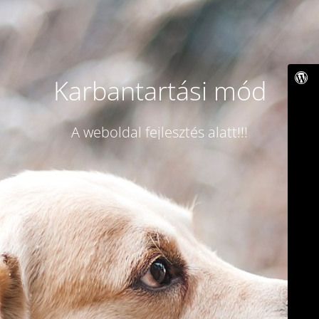
Karbantartási mód
A weboldal fejlesztés alatt!!!