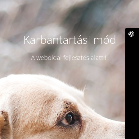
Karbantartási mód
A weboldal fejlesztés alatt!!!