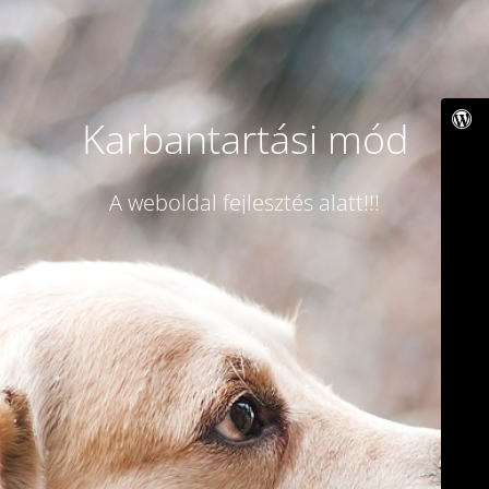
Karbantartási mód
A weboldal fejlesztés alatt!!!