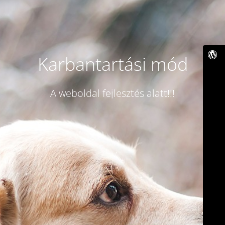
Karbantartási mód
A weboldal fejlesztés alatt!!!