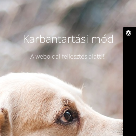
Karbantartási mód
A weboldal fejlesztés alatt!!!