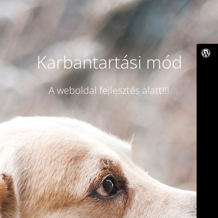
Karbantartási mód
A weboldal fejlesztés alatt!!!