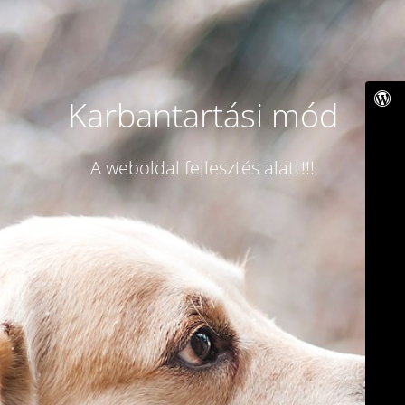
Karbantartási mód
A weboldal fejlesztés alatt!!!