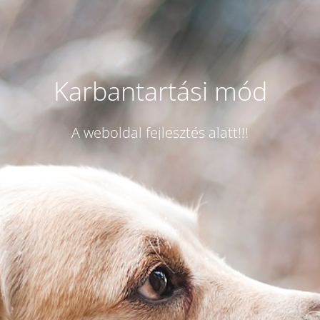
Karbantartási mód
A weboldal fejlesztés alatt!!!