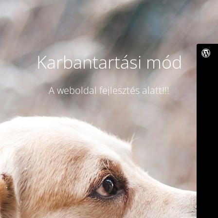
Karbantartási mód
A weboldal fejlesztés alatt!!!