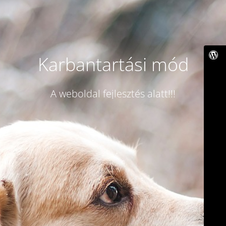
Karbantartási mód
A weboldal fejlesztés alatt!!!