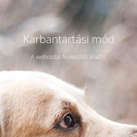
Karbantartási mód
A weboldal fejlesztés alatt!!!