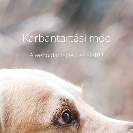
Karbantartási mód
A weboldal fejlesztés alatt!!!