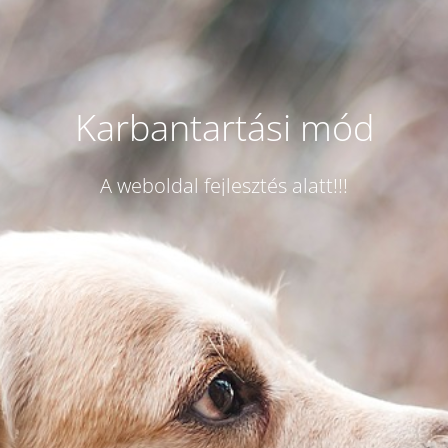
Karbantartási mód
A weboldal fejlesztés alatt!!!