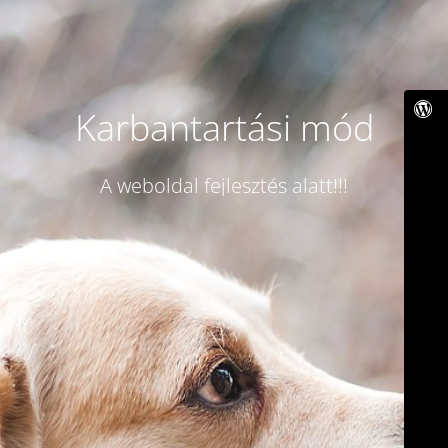
Karbantartási mód
A weboldal fejlesztés alatt!!!