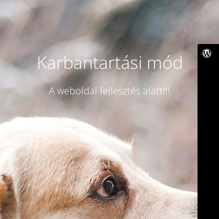
Karbantartási mód
A weboldal fejlesztés alatt!!!