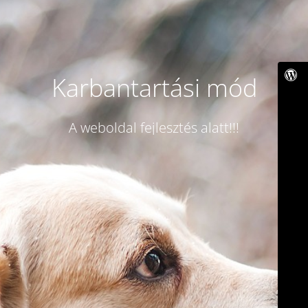
Karbantartási mód
A weboldal fejlesztés alatt!!!