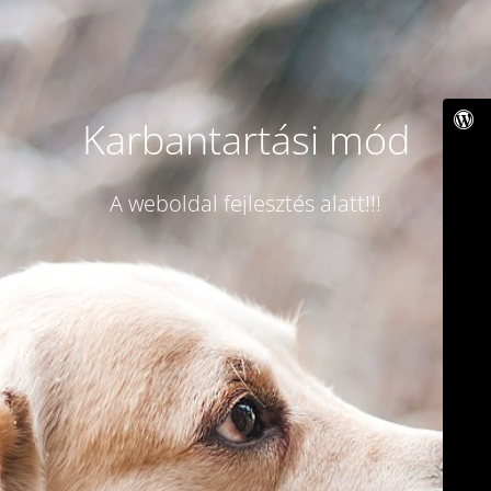
Karbantartási mód
A weboldal fejlesztés alatt!!!