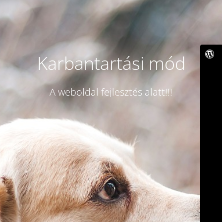
Karbantartási mód
A weboldal fejlesztés alatt!!!