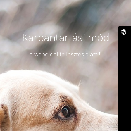
Karbantartási mód
A weboldal fejlesztés alatt!!!