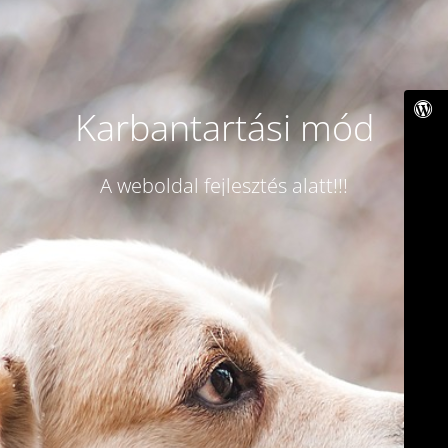
Karbantartási mód
A weboldal fejlesztés alatt!!!