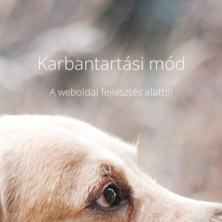
Karbantartási mód
A weboldal fejlesztés alatt!!!