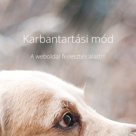
Karbantartási mód
A weboldal fejlesztés alatt!!!