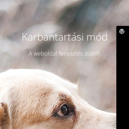
Karbantartási mód
A weboldal fejlesztés alatt!!!