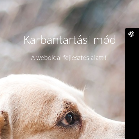
Karbantartási mód
A weboldal fejlesztés alatt!!!