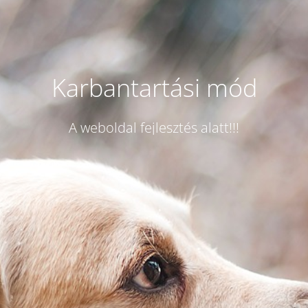
Karbantartási mód
A weboldal fejlesztés alatt!!!