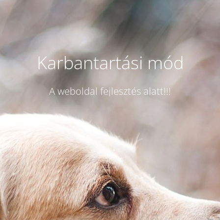
Karbantartási mód
A weboldal fejlesztés alatt!!!