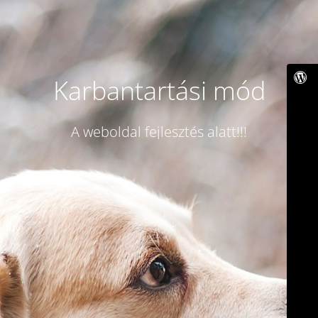
Karbantartási mód
A weboldal fejlesztés alatt!!!