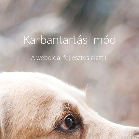
Karbantartási mód
A weboldal fejlesztés alatt!!!