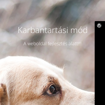
Karbantartási mód
A weboldal fejlesztés alatt!!!