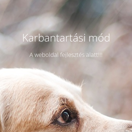
Karbantartási mód
A weboldal fejlesztés alatt!!!