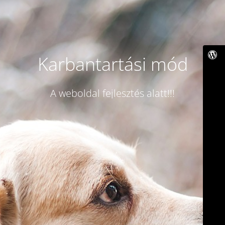
Karbantartási mód
A weboldal fejlesztés alatt!!!