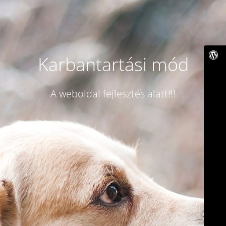
Karbantartási mód
A weboldal fejlesztés alatt!!!