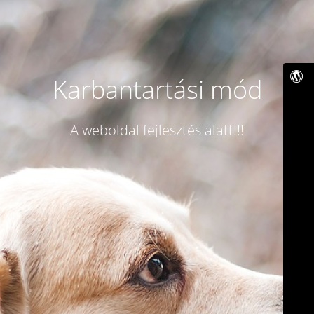
Karbantartási mód
A weboldal fejlesztés alatt!!!