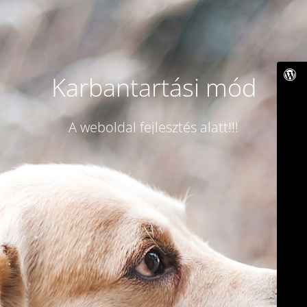
Karbantartási mód
A weboldal fejlesztés alatt!!!