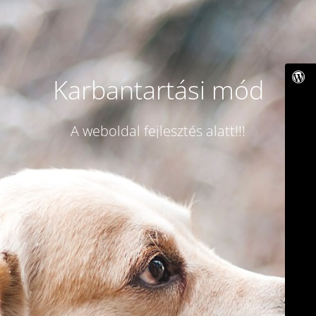
Karbantartási mód
A weboldal fejlesztés alatt!!!