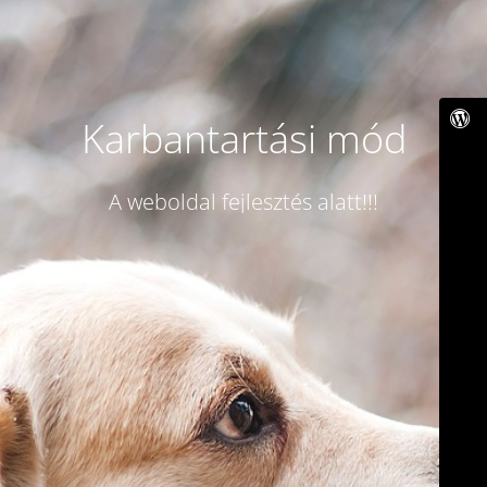
Karbantartási mód
A weboldal fejlesztés alatt!!!