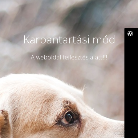
Karbantartási mód
A weboldal fejlesztés alatt!!!