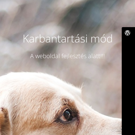
Karbantartási mód
A weboldal fejlesztés alatt!!!