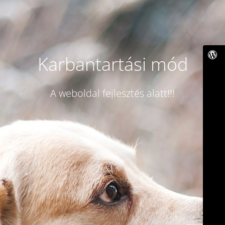
Karbantartási mód
A weboldal fejlesztés alatt!!!