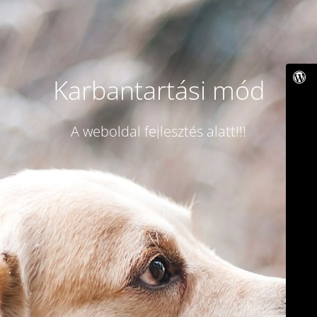
Karbantartási mód
A weboldal fejlesztés alatt!!!