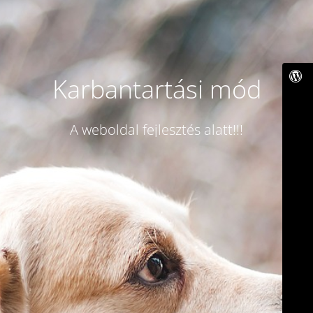
Karbantartási mód
A weboldal fejlesztés alatt!!!