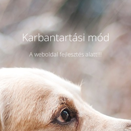
Karbantartási mód
A weboldal fejlesztés alatt!!!