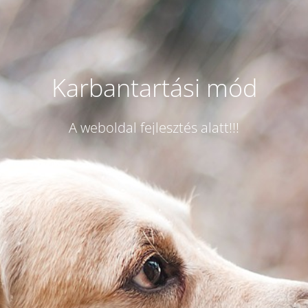
Karbantartási mód
A weboldal fejlesztés alatt!!!