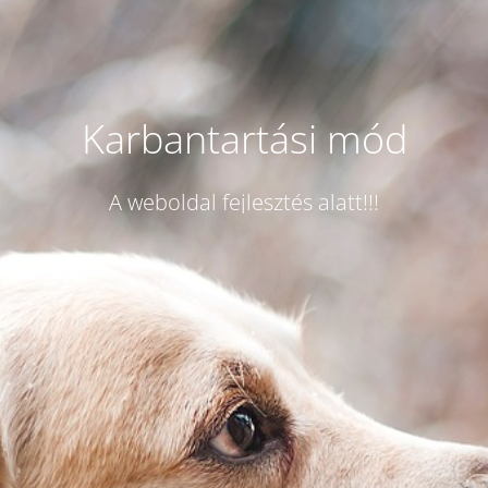
Karbantartási mód
A weboldal fejlesztés alatt!!!