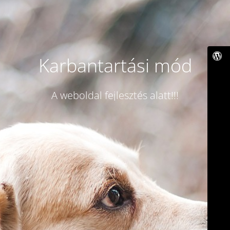
Karbantartási mód
A weboldal fejlesztés alatt!!!