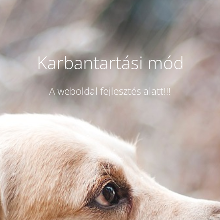
Karbantartási mód
A weboldal fejlesztés alatt!!!