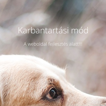
Karbantartási mód
A weboldal fejlesztés alatt!!!