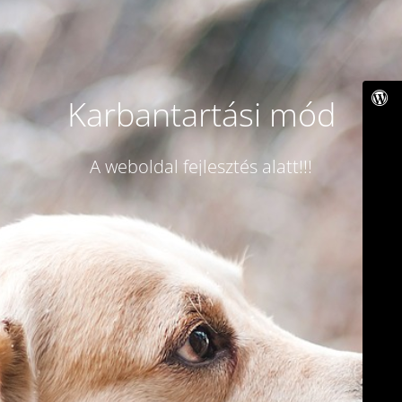
Karbantartási mód
A weboldal fejlesztés alatt!!!