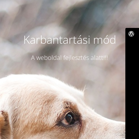
Karbantartási mód
A weboldal fejlesztés alatt!!!