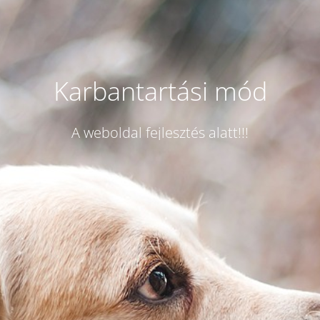
Karbantartási mód
A weboldal fejlesztés alatt!!!